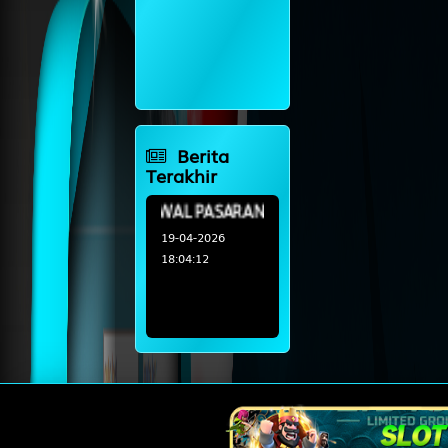
CHINA
6699
BULLSEYE
4853
OREGON3
5398
Berita
Terakhir
JADWAL PASARAN TOGEL
19-04-2026
18:04:12