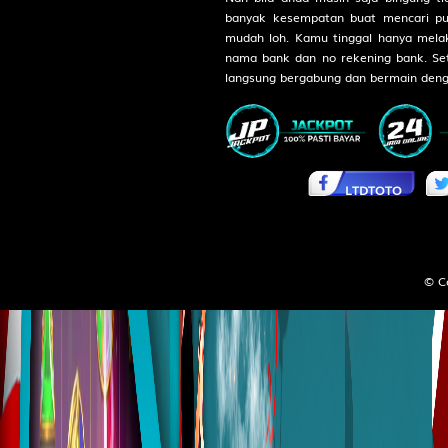
banyak kesempatan buat mencari pund
mudah loh. Kamu tinggal hanya mela
nama bank dan no rekening bank. Se
langsung bergabung dan bermain deng
LTDTOTO
© C