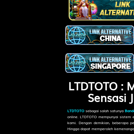
LTDTOTO : Ma
Sensasi 
LTDTOTO
sebagai salah satunya
Band
online. LTDTOTO mempunyai sistem en
kami. Dengan demikian, beberapa p
Hingga dapat memperoleh kemenangan